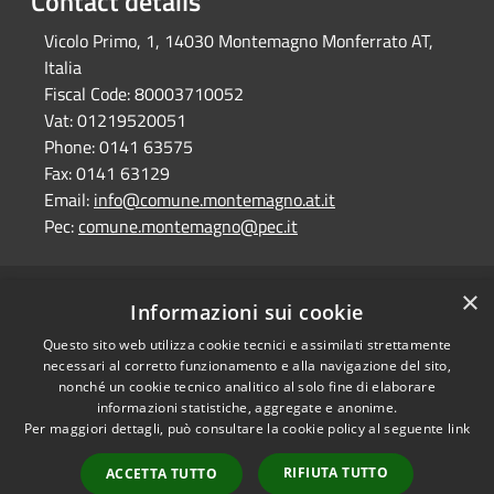
Contact details
Vicolo Primo, 1, 14030 Montemagno Monferrato AT,
Italia
Fiscal Code:
80003710052
Vat:
01219520051
Phone:
0141 63575
Fax:
0141 63129
Email:
info@comune.montemagno.at.it
Pec:
comune.montemagno@pec.it
×
RSS
Comune convenzionato
Informazioni sui cookie
Accessibility
Astigov
Questo sito web utilizza cookie tecnici e assimilati strettamente
Privacy
necessari al corretto funzionamento e alla navigazione del sito,
Progetto
|
Convenzione
|
Cookie
nonché un cookie tecnico analitico al solo fine di elaborare
Adesioni
informazioni statistiche, aggregate e anonime.
Sitemap
Per maggiori dettagli, può consultare la cookie policy al seguente
link
Dati fiscali e fatturazione
•
Accesso redazione
elettronica
RIFIUTA TUTTO
ACCETTA TUTTO