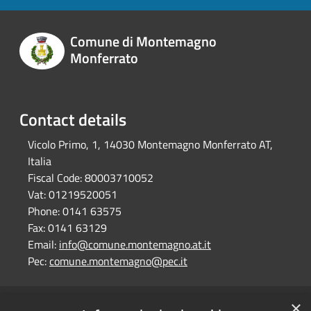
Comune di Montemagno
Monferrato
Contact details
Vicolo Primo, 1, 14030 Montemagno Monferrato AT,
Italia
Fiscal Code:
80003710052
Vat:
01219520051
Phone:
0141 63575
Fax:
0141 63129
Email:
info@comune.montemagno.at.it
Pec:
comune.montemagno@pec.it
×
RSS
Comune convenzionato