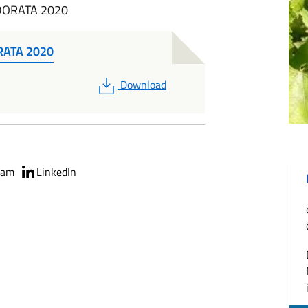
DORATA 2020
RATA 2020
PDF
Download
ram
LinkedIn