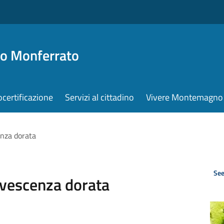
o Monferrato
ocertificazione
Servizi al cittadino
Vivere Montemagno
enza dorata
See
lavescenza dorata