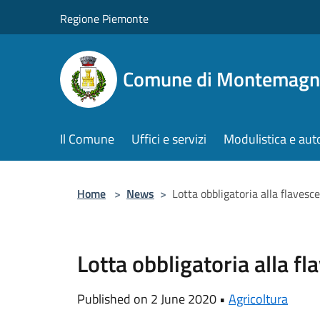
Salta al contenuto principale
Regione Piemonte
Comune di Montemagn
Il Comune
Uffici e servizi
Modulistica e aut
Home
>
News
>
Lotta obbligatoria alla flavesc
Lotta obbligatoria alla f
Published on 2 June 2020 •
Agricoltura